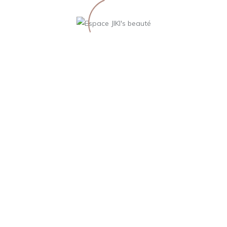
LIRE LA SUITE
LIRE LA SUITE
Crème Lift
Crème Hydra
Summum
Finish
135,00
€
48,00
€
LIRE LA SUITE
LIRE LA SUITE
198 West 21th Street, NY, the USAn
2-847-567-5765 | M: spacenter@rela.com