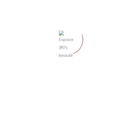
ARCHIVES
septembre 2019
août 2019
CATÉGORIES
Blog
Uncategorized
MÉTA
Connexion
Flux des publications
Flux des commentaires
Site de WordPress-FR